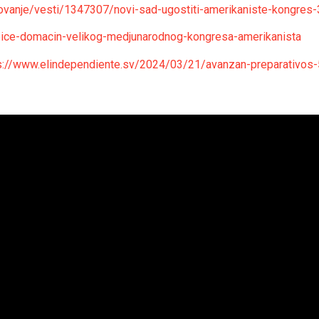
ovanje/vesti/1347307/novi-sad-ugostiti-amerikaniste-kongres-3
-bice-domacin-velikog-medjunarodnog-kongresa-amerikanista
s://www.elindependiente.sv/2024/03/21/avanzan-preparativos-5