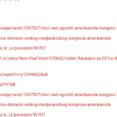
ovanje/vesti/1347307/novi-sad-ugostiti-amerikaniste-kongres-3
-bice-domacin-velikog-medjunarodnog-kongresa-amerikanista
v.rs/sr_ci/povodom/90707
1.rs/story/Novi-Sad/Vesti/370602/Valter-Raudales-za-021rs-K
com/watch?v=y15I9WSDBu8
i-zPH1BA
ovanje/vesti/1347307/novi-sad-ugostiti-amerikaniste-kongres-3
-bice-domacin-velikog-medjunarodnog-kongresa-amerikanista
v.rs/sr_ci/povodom/90707