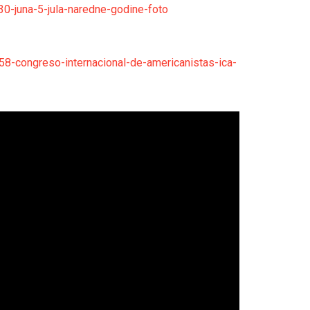
0-juna-5-jula-naredne-godine-foto
8-congreso-internacional-de-americanistas-ica-