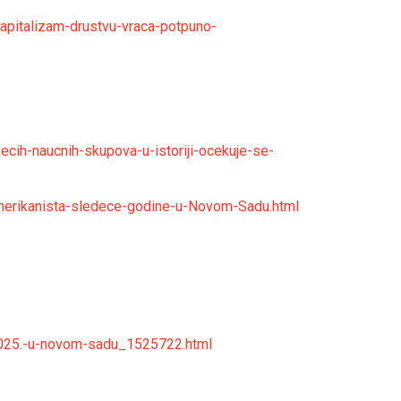
apitalizam-drustvu-vraca-potpuno-
cih-naucnih-skupova-u-istoriji-ocekuje-se-
merikanista-sledece-godine-u-Novom-Sadu.html
a-2025.-u-novom-sadu_1525722.html