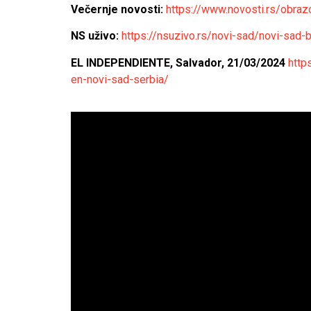
Večernje novosti:
https://www.novosti.rs/obraz
NS uživo:
https://nsuzivo.rs/novi-sad/novi-sad
EL INDEPENDIENTE, Salvador, 21/03/2024
http
en-novi-sad-serbia/