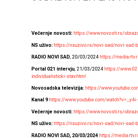
Večernje novosti:
https://www.novosti.rs/obraz
NS uživo:
https://nsuzivo.rs/novi-sad/novi-sad
RADIO NOVI SAD
, 20/03/2024
https://media.rt
Portal 021 intervju
, 21/03/2024
https://www.02
individualisticki-stav.html
Novosadska televizija:
https://www.youtube.
Kanal 9
https://www.youtube.com/watch?v=_y4
Večernje novosti:
https://www.novosti.rs/obraz
NS uživo:
https://nsuzivo.rs/novi-sad/novi-sad
RADIO NOVI SAD, 20/03/2024
https://media.rt