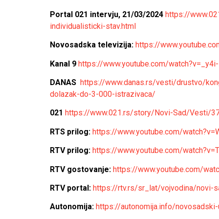
Portal 021 intervju, 21/03/2024
https://www.02
individualisticki-stav.html
Novosadska televizija:
https://www.youtube.
Kanal 9
https://www.youtube.com/watch?v=_y4
DANAS
https://www.danas.rs/vesti/drustvo/kon
dolazak-do-3-000-istrazivaca/
021
https://www.021.rs/story/Novi-Sad/Vesti/3
RTS prilog:
https://www.youtube.com/watch?v
RTV prilog:
https://www.youtube.com/watch?v=
RTV gostovanje:
https://www.youtube.com/wat
RTV portal:
https://rtv.rs/sr_lat/vojvodina/nov
Autonomija:
https://autonomija.info/novosadski