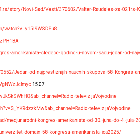
1.rs/story/Novi-Sad/Vesti/370602/Valter-Raudales-za-021rs-K
com/watch?v=y15I9WSDBu8
i-zPH1BA
gres-amerikanista-sledece-godine-u-novom-sadu-jedan-od-najve
70552/Jedan-od-najprestiznijih-naucnih-skupova-58-Kongres-a
=WgNWzJclmyc
15.07
TvJkSkSWhHQ&ab_channel=Radio-televizijaVojvodine
ch?v=S_YK9dzzkMw&ab_channel=Radio-televizijaVojvodine
i-sad/medjunarodni-kongres-amerikanista-od-30.-juna-do-4.-jul
-univerzitet-domain-58-kongresa-amerikanista-ica2025/