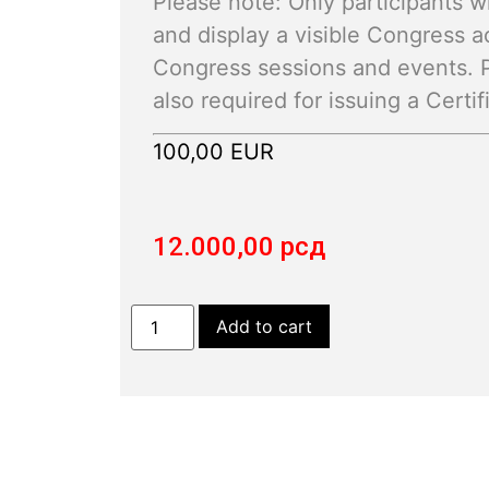
Please note: Only participants w
and display a visible Congress a
Congress sessions and events. Pa
also required for issuing a Certif
100,00 EUR
12.000,00
рсд
Add to cart