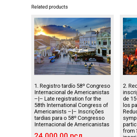
Related products
1. Registro tardío 58º Congreso
2. Re
Internacional de Americanistas
inscr
–|– Late registration for the
de 15
58th International Congress of
los p
Americanists –|– Inscrições
Reduc
tardias para o 58º Congresso
sympo
Internacional de Americanistas
parti
from 
24.000,00
рсд