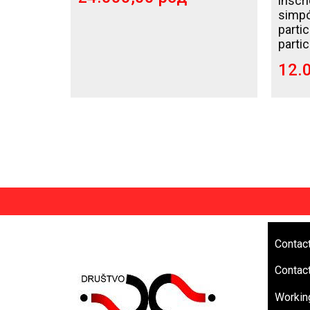
inscr
simp
parti
parti
12.
Contact
Contact
Workin