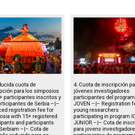
ducida cuota de
4. Cuota de inscripción pa
ipción para los simposios
jóvenes investigadores
+ participantes inscritos y
participantes del program
articipantes de Serbia –|–
JOVEN –|– Registration f
ed registration fee for
young researchers
sia with 15+ registered
participating in program I
cipants and participants
JUNIOR –|– Cota de inscr
Serbiam –|– Cota de
para jovens investigador