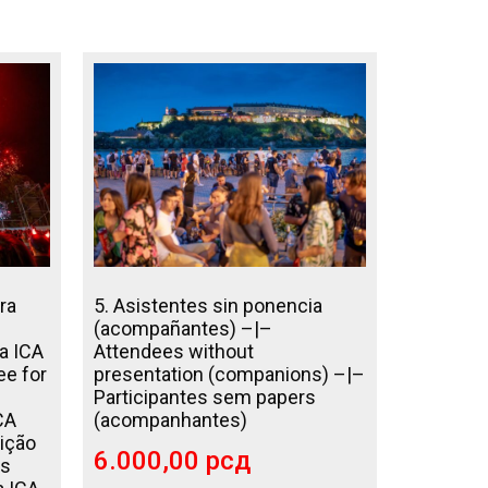
ra
5. Asistentes sin ponencia
(acompañantes) –|–
a ICA
Attendees without
ee for
presentation (companions) –|–
Participantes sem papers
CA
(acompanhantes)
ição
6.000,00
рсд
es