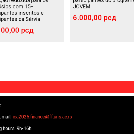
ição reduzida para os
participantes do program
ósios com 15+
JOVEM
cipantes inscritos e
6.000,00
рсд
cipantes da Sérvia
000,00
рсд
:
 mail:
ica2025.finance@ff.uns.
ac.rs
g hours: 9h-16h