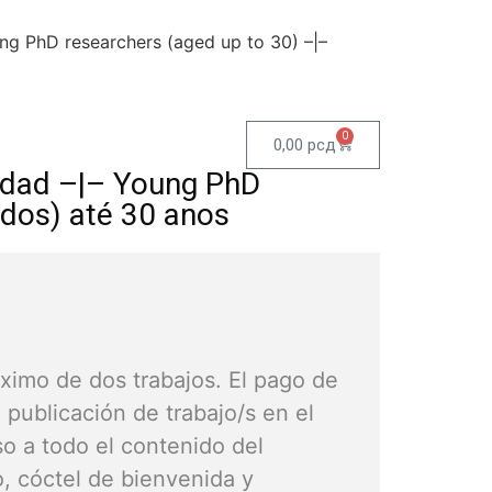
ng PhD researchers (aged up to 30) –|–
0
0,00
рсд
 edad –|– Young PhD
ados) até 30 anos
imo de dos trabajos. El pago de
a publicación de trabajo/s en el
so a todo el contenido del
, cóctel de bienvenida y